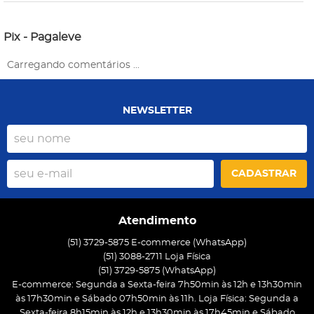
Pix - Pagaleve
Carregando comentários ...
NEWSLETTER
CADASTRAR
Atendimento
(51) 3729-5875 E-commerce (WhatsApp)
(51) 3088-2711 Loja Física
(51)
3729-5875
(WhatsApp)
E-commerce: Segunda a Sexta-feira 7h50min às 12h e 13h30min
às 17h30min e Sábado 07h50min às 11h. Loja Física: Segunda a
Sexta-feira 8h15min às 12h e 13h30min às 17h45min e Sábado