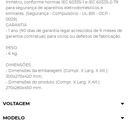
Inmetro, conforme normas IEC 60335-1 e IEC 60335-2-79
para segurança de aparelhos eletrodomésticos e
similares. (Segurança - Compulsório - UL-BR - OCP -
0029).
GARANTIA
- 1 ano (90 dias de garantia legal acrescidos de 9 meses de
garantia contratual) para vícios ou defeitos de fabricação.
PESO
- 6 kg.
DIMENSÕES
- Dimensões da embalagem (Compr. X Larg. X Alt.):
300x270x420 mm;
- Dimensões do produto (Compr. X Larg. X Alt.):
270x280x450 mm.
VOLTAGEM
MODELO