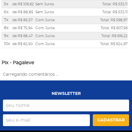
5x
de
R$ 106,62
Sem Juros
Total: R$ 533,11
6x
de
R$ 88,85
Sem Juros
Total: R$ 533,11
7x
de
R$ 85,57
Com Juros
Total: R$ 598,97
8x
de
R$ 75,94
Com Juros
Total: R$ 607,56
9x
de
R$ 68,47
Com Juros
Total: R$ 616,22
10x
de
R$ 62,50
Com Juros
Total: R$ 624,97
Pix - Pagaleve
Carregando comentários ...
NEWSLETTER
CADASTRAR