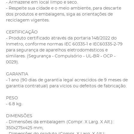
- Armazene em local limpo e seco.
- Respeite sua cidade e o meio ambiente, para descarte
dos produtos e embalagens, siga as orientações de
reciclagem vigentes.
CERTIFICAÇÃO
- Produto certificado através da portaria 148/2022 do
Inmetro, conforme normas IEC 60335-1 e IEC60335-2-79
para segurança de aparelhos eletrodomésticos e
similares. (Segurança - Compulsório - UL-BR - OCP -
0029).
GARANTIA
- 1 ano (90 dias de garantia legal acrescidos de 9 meses de
garantia contratual) para vícios ou defeitos de fabricação.
PESO
- 6.8 kg.
DIMENSÕES
- Dimensões da embalagem (Compr. X Larg. X Alt.):
350x275x425 mm;
- Dimensões do produto (Compr. X Larg. X Alt.):