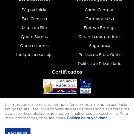
Página Inicial
Como Comprar
Fale Conosco
Termos de Uso
Mapa do Site
Fretes e Entrega
Quem Somos
Garantia dos produtos
Onde estamos
Segurança
Indique nossa Loja
Politica de Frete Grátis
Política de Privacidade
Certificados
CASA ATIVA LTDA
CNPJ: 15.200.867/0001-68
Usamos cookies para garantir que oferecemos a melhor experiência
em nosso site. Isso inclui cookies de sites de redes sociais de terceiros
e cookies de publicidade que podem analisar seu uso deste site. Para
LOJA VIRTUAL CRIADA POR
mais informações, consulte nossa
Política de privacidade
.
ENTENDI