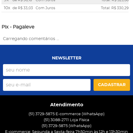
10x
de
R$ 33,03
Com Juros
Total: R$ 330,29
Pix - Pagaleve
Carregando comentários ...
NEWSLETTER
CADASTRAR
Atendimento
(51) 3729-5875 E-commerce (WhatsApp)
(51) 3088-2711 Loja Física
(51)
3729-5875
(WhatsApp)
E-commerce: Segunda a Sexta-feira 7h50min às 12h e 13h30min