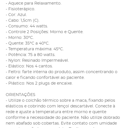
- Aquece para Relaxamento.
- Fisioterápico.
- Cor: Azul.
- Cabo: 1,5cm (C).
- Consumo: 44 watts.
- Controle 2 Posições: Morno e Quente.
- Morno: 30°C.
- Quente: 35°C a 40°C.
- Temperatura máxima: 45°C.
- Potência: 75 a 80 watts.
- Nylon: Resinado Impermeável.
- Elástico: Nos 4 cantos.
- Feltro: farte interna do produto, assim concentrando o
calor e ficando confortável ao paciente.
- Plástico: Nos 2 plugs de encaixe.
ORIENTAÇÕES
- Utilize o colchão térmico sobre a maca, fixando pelos
elásticos e cobrindo com lençol descartável. Conecte à
rede e ajuste a temperatura entre morno e quente
conforme a necessidade do paciente. Não utilize dobrado
nem abafado sob cobertas. Evite contato com umidade