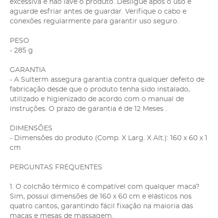
excessiva e não lave o produto. Desligue após o uso e
aguarde esfriar antes de guardar. Verifique o cabo e
conexões regularmente para garantir uso seguro.
PESO
- 285 g
GARANTIA
- A Sulterm assegura garantia contra qualquer defeito de
fabricação desde que o produto tenha sido instalado,
utilizado e higienizado de acordo com o manual de
instruções. O prazo de garantia é de 12 Meses .
DIMENSÕES
- Dimensões do produto (Comp. X Larg. X Alt.): 160 x 60 x 1
cm
PERGUNTAS FREQUENTES
1. O colchão térmico é compatível com qualquer maca?
Sim, possui dimensões de 160 x 60 cm e elásticos nos
quatro cantos, garantindo fácil fixação na maioria das
macas e mesas de massagem.