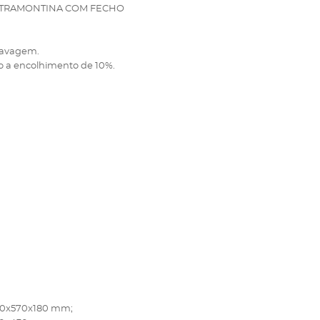
 TRAMONTINA COM FECHO
 lavagem.
ito a encolhimento de 10%.
470x570x180 mm;