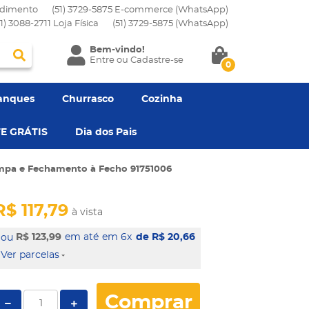
dimento
(51) 3729-5875 E-commerce (WhatsApp)
51) 3088-2711 Loja Física
(51)
3729-5875
(WhatsApp)
Bem-vindo!
Entre
ou
Cadastre-se
0
anques
Churrasco
Cozinha
E GRÁTIS
Dia dos Pais
mpa e Fechamento à Fecho 91751006
R$ 117,79
à vista
R$ 123,99
em 6x
de R$ 20,66
Ver parcelas
Comprar