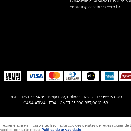
17h45min e Sábado 08h30min às
contato@casaativa.com.br
ROD ERS 129, 3436
-
Beija Flor, Colinas
-
RS
-
CEP: 95895-000
CASA ATIVA LTDA - CNPJ: 15.200.867/0001-68
periência em nosso site. Isso inclui cookies de sites de redes sociais de 
LOJA VIRTUAL CRIADA POR
rmações, consulte nossa
Política de privacidade
.