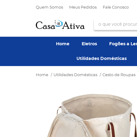
Quem Somos
Meus Pedidos
Fale Conosco
Home
Eletros
Fogões a L
Utilidades Domésticas
Home
Utilidades Domésticas
Cesto de Roupas