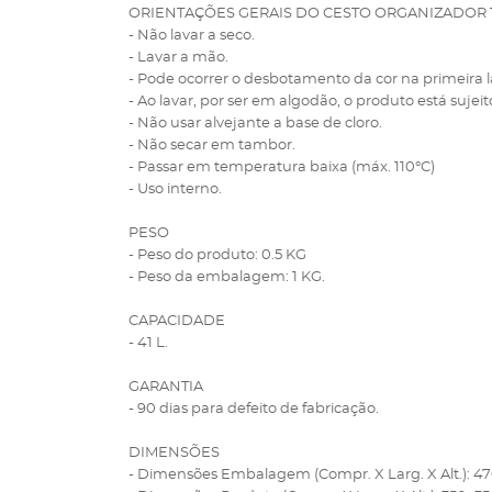
ORIENTAÇÕES GERAIS DO CESTO ORGANIZADOR
- Não lavar a seco.
- Lavar a mão.
- Pode ocorrer o desbotamento da cor na primeira
- Ao lavar, por ser em algodão, o produto está suje
- Não usar alvejante a base de cloro.
- Não secar em tambor.
- Passar em temperatura baixa (máx. 110°C)
- Uso interno.
PESO
- Peso do produto: 0.5 KG
- Peso da embalagem: 1 KG.
CAPACIDADE
- 41 L.
GARANTIA
- 90 dias para defeito de fabricação.
DIMENSÕES
- Dimensões Embalagem (Compr. X Larg. X Alt.): 