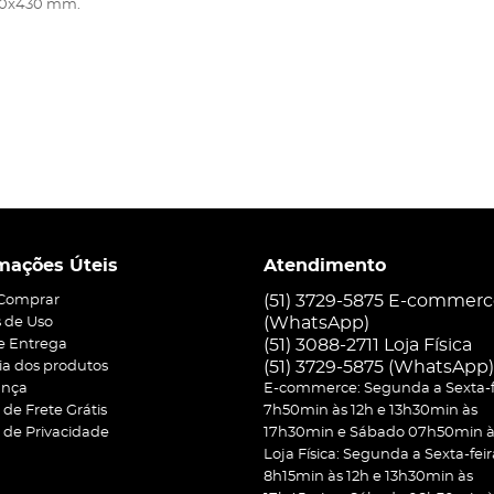
350x430 mm.
mações Úteis
Atendimento
(51) 3729-5875 E-commer
Comprar
(WhatsApp)
 de Uso
(51) 3088-2711 Loja Física
 e Entrega
(51)
3729-5875
(WhatsApp)
ia dos produtos
ança
E-commerce: Segunda a Sexta-f
a de Frete Grátis
7h50min às 12h e 13h30min às
a de Privacidade
17h30min e Sábado 07h50min às
Loja Física: Segunda a Sexta-feir
8h15min às 12h e 13h30min às