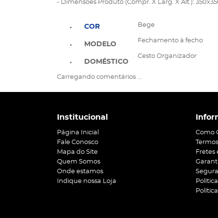
- Dimensões Produto (Compr. X Larg. X Alt.): 350x
Bege
COR
Fechamento à fecho
MODELO
Cesto Organizador
DOMÉSTICO
Carregando comentários ...
Institucional
Infor
Página Inicial
Como 
Fale Conosco
Termos
Mapa do Site
Fretes
Quem Somos
Garant
Onde estamos
Segur
Indique nossa Loja
Politic
Polític